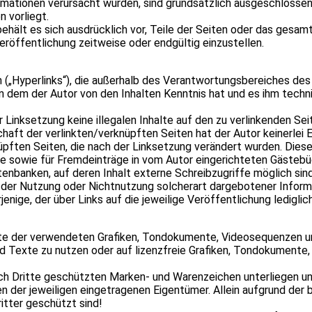
r­ma­tio­nen ver­ur­sacht wur­den, sind grund­sätz­lich aus­ge­schlos­
n vor­liegt.
r behält es sich aus­drück­lich vor, Teile der Sei­ten oder das ges
öf­fent­li­chung zeit­weise oder end­gül­tig ein­zu­stel­len.
 („Hyper­links“), die außer­halb des Ver­ant­wor­tungs­be­rei­ches de
en, in dem der Autor von den Inhal­ten Kennt­nis hat und es ihm tech
 Link­set­zung keine ille­ga­len Inhalte auf den zu ver­lin­ken­den Se
haft der verlinkten/verknüpften Sei­ten hat der Autor kei­ner­lei Ein
knüpf­ten Sei­ten, die nach der Link­set­zung ver­än­dert wur­den. Diese 
sowie für Fremd­ein­träge in vom Autor ein­ge­rich­te­ten Gäs­te­bü­che
aten­ban­ken, auf deren Inhalt externe Schreib­zu­griffe mög­lich sind.
er Nut­zung oder Nicht­nut­zung sol­cher­art dar­ge­bo­te­ner Infor­ma
­nige, der über Links auf die jewei­lige Ver­öf­fent­li­chung ledig­lic
chte der ver­wen­de­ten Gra­fi­ken, Ton­do­ku­mente, Video­se­quen­ze
nd Texte zu nut­zen oder auf lizenz­freie Gra­fi­ken, Ton­do­ku­ment
urch Dritte geschütz­ten Mar­ken- und Waren­zei­chen unter­lie­gen 
 der jewei­li­gen ein­ge­tra­ge­nen Eigen­tü­mer. Allein auf­grund der
it­ter geschützt sind!