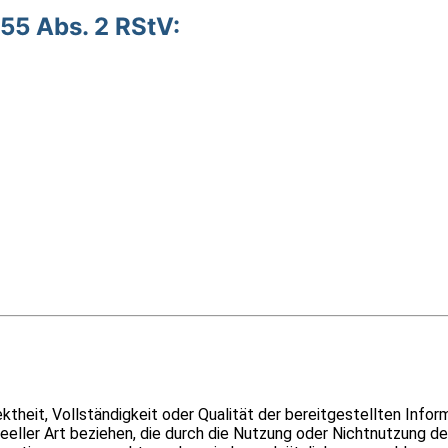
 55 Abs. 2 RStV:
t­heit, Voll­stän­dig­keit oder Qua­li­tät der bereit­ge­stell­ten Infor­
el­ler Art bezie­hen, die durch die Nut­zung oder Nicht­nut­zung der 