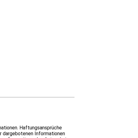
ma­tio­nen. Haf­tungs­an­sprü­che
dar­ge­bo­te­nen Infor­ma­tio­nen