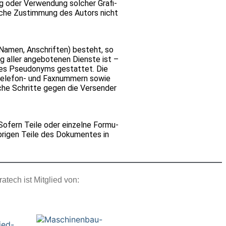
g oder Ver­wen­dung sol­cher Gra­fi­
­li­che Zustim­mung des Autors nicht
n, Namen, Anschrif­ten) besteht, so
ng aller ange­bo­te­nen Dienste ist –
nes Pseud­onyms gestat­tet. Die
 Tele­fon- und Fax­num­mern sowie
i­che Schritte gegen die Ver­sen­der
 Sofern Teile oder ein­zelne For­mu­
übri­gen Teile des Doku­men­tes in
ratech ist Mitglied von: