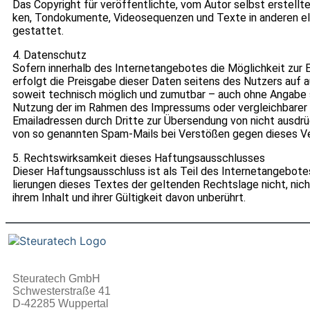
Das Copy­right für ver­öf­fent­lichte, vom Autor selbst erstellte 
ken, Ton­do­ku­mente, Video­se­quen­zen und Texte in ande­ren el
gestat­tet.
4. Daten­schutz
Sofern inner­halb des Inter­net­an­ge­bo­tes die Mög­lich­keit zur
erfolgt die Preis­gabe die­ser Daten sei­tens des Nut­zers auf aus
soweit tech­nisch mög­lich und zumut­bar – auch ohne Angabe s
Nut­zung der im Rah­men des Impres­sums oder ver­gleich­ba­rer A
Email­adres­sen durch Dritte zur Über­sen­dung von nicht aus­drück
von so genann­ten Spam-Mails bei Ver­stö­ßen gegen die­ses Ver­b
5. Rechts­wirk­sam­keit die­ses Haf­tungs­aus­schlus­ses
Die­ser Haf­tungs­aus­schluss ist als Teil des Inter­net­an­ge­b
lie­run­gen die­ses Tex­tes der gel­ten­den Rechts­lage nicht, nic
ihrem Inhalt und ihrer Gül­tig­keit davon unbe­rührt.
Steuratech GmbH
Schwesterstraße 41
D-42285 Wuppertal