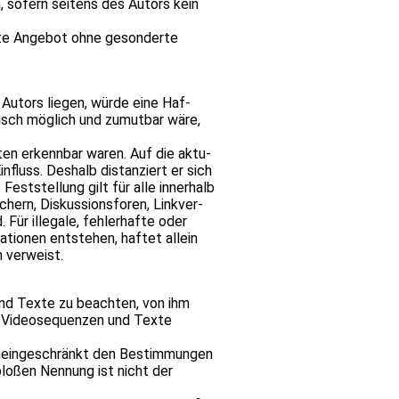
sen, sofern sei­tens des Autors kein
amte Ange­bot ohne geson­derte
s Autors lie­gen, würde eine Haf­
­nisch mög­lich und zumut­bar wäre,
i­ten erkenn­bar waren. Auf die aktu­
­fluss. Des­halb distan­ziert er sich
Fest­stel­lung gilt für alle inner­halb
rn, Dis­kus­si­ons­fo­ren, Link­ver­
 Für ille­gale, feh­ler­hafte oder
­tio­nen ent­ste­hen, haf­tet allein
h ver­weist.
n und Texte zu beach­ten, von ihm
e, Video­se­quen­zen und Texte
unein­ge­schränkt den Bestim­mun­gen
 blo­ßen Nen­nung ist nicht der