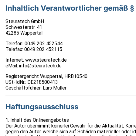
Inhaltlich Verantwortlicher gemäß §
Steu­ra­tech GmbH
Schwes­ter­str. 41
42285 Wup­per­tal
Tele­fon: 0049 202 452544
Tele­fax: 0049 202 452115
Inter­net. www.steuratech.de
eMail: info@steuratech.de
Regis­ter­ge­richt Wup­per­tal, HRB10540
USt-IdNr.: DE218500413
Geschäfts­füh­rer: Lars Mül­ler
Haftungsausschluss
1. Inhalt des Online­an­ge­bo­tes
Der Autor über­nimmt kei­ner­lei Gewähr für die Aktua­li­tät, Kor­rek
gegen den Autor, wel­che sich auf Schä­den mate­ri­el­ler oder ide