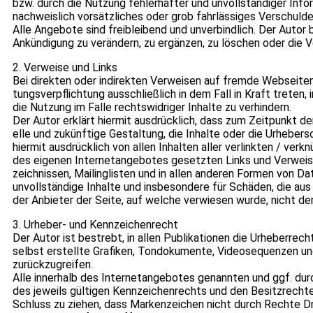
bzw. durch die Nut­zung feh­ler­haf­ter und unvoll­stän­di­ger Info
nach­weis­lich vor­sätz­li­ches oder grob fahr­läs­si­ges Ver­schul­de
Alle Ange­bote sind frei­blei­bend und unver­bind­lich. Der Auto
Ankün­di­gung zu ver­än­dern, zu ergän­zen, zu löschen oder die Ver­
2. Ver­weise und Links
Bei direk­ten oder indi­rek­ten Ver­wei­sen auf fremde Web­sei­ten
tungs­ver­pflich­tung aus­schließ­lich in dem Fall in Kraft tre­t
die Nut­zung im Falle rechts­wid­ri­ger Inhalte zu ver­hin­dern.
Der Autor erklärt hier­mit aus­drück­lich, dass zum Zeit­punkt der
elle und zukünf­tige Gestal­tung, die Inhalte oder die Urhe­ber­sc
hier­mit aus­drück­lich von allen Inhal­ten aller ver­link­ten / ver­
des eige­nen Inter­net­an­ge­bo­tes gesetz­ten Links und Ver­weise 
zeich­nis­sen, Mai­ling­lis­ten und in allen ande­ren For­men von D
unvoll­stän­dige Inhalte und ins­be­son­dere für Schä­den, die aus d
der Anbie­ter der Seite, auf wel­che ver­wie­sen wurde, nicht der­je
3. Urhe­ber- und Kenn­zei­chen­recht
Der Autor ist bestrebt, in allen Publi­ka­tio­nen die Urhe­ber­re
selbst erstellte Gra­fi­ken, Ton­do­ku­mente, Video­se­quen­zen u
zurück­zu­grei­fen.
Alle inner­halb des Inter­net­an­ge­bo­tes genann­ten und ggf. d
des jeweils gül­ti­gen Kenn­zei­chen­rechts und den Besitz­rech­ten
Schluss zu zie­hen, dass Mar­ken­zei­chen nicht durch Rechte Dr