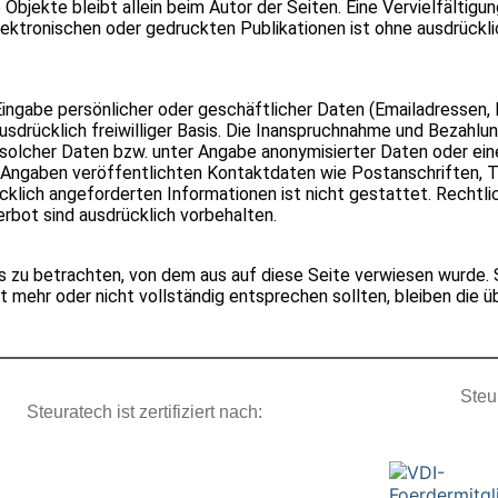
Objekte bleibt allein beim Autor der Sei­ten. Eine Ver­viel­fäl­ti­gun
ek­tro­ni­schen oder gedruck­ten Publi­ka­tio­nen ist ohne aus­drück
 Ein­gabe per­sön­li­cher oder geschäft­li­cher Daten (Email­adres­se
­drück­lich frei­wil­li­ger Basis. Die Inan­spruch­nahme und Bezah­lu
ol­cher Daten bzw. unter Angabe anony­mi­sier­ter Daten oder ei
nga­ben ver­öf­fent­lich­ten Kon­takt­da­ten wie Post­an­schrif­ten,
­lich ange­for­der­ten Infor­ma­tio­nen ist nicht gestat­tet. Recht­l
ot sind aus­drück­lich vor­be­hal­ten.
o­tes zu betrach­ten, von dem aus auf diese Seite ver­wie­sen wurde.
ht mehr oder nicht voll­stän­dig ent­spre­chen soll­ten, blei­ben die 
Steu
Steuratech ist zertifiziert nach: