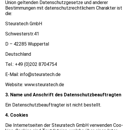
Union gel­ten­den Daten­schutz­ge­setze und ande­rer
Bestim­mun­gen mit daten­schutz­recht­li­chem Cha­rak­ter ist
die:
Steu­ra­tech GmbH
Schwesterstr.41
D – 42285 Wup­per­tal
Deutsch­land
Tel.: +49 (0)202 8704754
E-Mail: info@steuratech.de
Web­site: www.steuratech.de
3. Name und Anschrift des Daten­schutz­be­auf­trag­ten
Ein Daten­schutz­be­auf­trag­ter ist nicht bestellt.
4. Coo­kies
Die Inter­net­sei­ten der Steu­ra­tech GmbH ver­wen­den Coo­