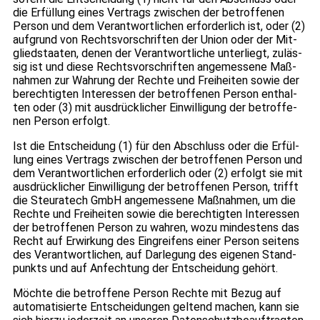
die Erfül­lung eines Ver­trags zwi­schen der betrof­fe­nen
Per­son und dem Ver­ant­wort­li­chen erfor­der­lich ist, oder (2)
auf­grund von Rechts­vor­schrif­ten der Union oder der Mit­
glied­staa­ten, denen der Ver­ant­wort­li­che unter­liegt, zuläs­
sig ist und diese Rechts­vor­schrif­ten ange­mes­sene Maß­
nah­men zur Wah­rung der Rechte und Frei­hei­ten sowie der
berech­tig­ten Inter­es­sen der betrof­fe­nen Per­son ent­hal­
ten oder (3) mit aus­drück­li­cher Ein­wil­li­gung der betrof­fe­
nen Per­son erfolgt.
Ist die Ent­schei­dung (1) für den Abschluss oder die Erfül­
lung eines Ver­trags zwi­schen der betrof­fe­nen Per­son und
dem Ver­ant­wort­li­chen erfor­der­lich oder (2) erfolgt sie mit
aus­drück­li­cher Ein­wil­li­gung der betrof­fe­nen Per­son, trifft
die Steu­ra­tech GmbH ange­mes­sene Maß­nah­men, um die
Rechte und Frei­hei­ten sowie die berech­tig­ten Inter­es­sen
der betrof­fe­nen Per­son zu wah­ren, wozu min­des­tens das
Recht auf Erwir­kung des Ein­grei­fens einer Per­son sei­tens
des Ver­ant­wort­li­chen, auf Dar­le­gung des eige­nen Stand­
punkts und auf Anfech­tung der Ent­schei­dung gehört.
Möchte die betrof­fene Per­son Rechte mit Bezug auf
auto­ma­ti­sierte Ent­schei­dun­gen gel­tend machen, kann sie