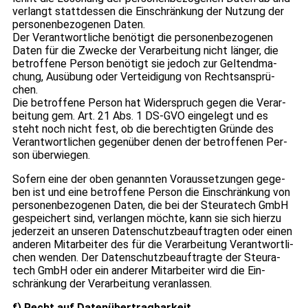
ver­langt statt­des­sen die Ein­schrän­kung der Nut­zung der
per­so­nen­be­zo­ge­nen Daten.
Der Ver­ant­wort­li­che benö­tigt die per­so­nen­be­zo­ge­nen
Daten für die Zwe­cke der Ver­ar­bei­tung nicht län­ger, die
betrof­fene Per­son benö­tigt sie jedoch zur Gel­tend­ma­
chung, Aus­übung oder Ver­tei­di­gung von Rechts­an­sprü­
chen.
Die betrof­fene Per­son hat Wider­spruch gegen die Ver­ar­
bei­tung gem. Art. 21 Abs. 1 DS-GVO ein­ge­legt und es
steht noch nicht fest, ob die berech­tig­ten Gründe des
Ver­ant­wort­li­chen gegen­über denen der betrof­fe­nen Per­
son über­wie­gen.
Sofern eine der oben genann­ten Vor­aus­set­zun­gen gege­
ben ist und eine betrof­fene Per­son die Ein­schrän­kung von
per­so­nen­be­zo­ge­nen Daten, die bei der Steu­ra­tech GmbH
gespei­chert sind, ver­lan­gen möchte, kann sie sich hierzu
jeder­zeit an unse­ren Daten­schutz­be­auf­trag­ten oder einen
ande­ren Mit­ar­bei­ter des für die Ver­ar­bei­tung Ver­ant­wort­li­
chen wen­den. Der Daten­schutz­be­auf­tragte der Steu­ra­
tech GmbH oder ein ande­rer Mit­ar­bei­ter wird die Ein­
schrän­kung der Ver­ar­bei­tung ver­an­las­sen.
f) Recht auf Daten­über­trag­bar­keit