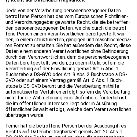
Jede von der Ver­ar­bei­tung per­so­nen­be­zo­ge­ner Daten
betrof­fene Per­son hat das vom Euro­päi­schen Richt­li­nien-
und Ver­ord­nungs­ge­ber gewährte Recht, die sie betref­fen­
den per­so­nen­be­zo­ge­nen Daten, wel­che durch die betrof­
fene Per­son einem Ver­ant­wort­li­chen bereit­ge­stellt wur­
den, in einem struk­tu­rier­ten, gän­gi­gen und maschi­nen­les­ba­
ren For­mat zu erhal­ten. Sie hat außer­dem das Recht, diese
Daten einem ande­ren Ver­ant­wort­li­chen ohne Behin­de­rung
durch den Ver­ant­wort­li­chen, dem die per­so­nen­be­zo­ge­nen
Daten bereit­ge­stellt wur­den, zu über­mit­teln, sofern die
Ver­ar­bei­tung auf der Ein­wil­li­gung gemäß Art. 6 Abs. 1
Buch­stabe a DS-GVO oder Art. 9 Abs. 2 Buch­stabe a DS-
GVO oder auf einem Ver­trag gemäß Art. 6 Abs. 1 Buch­
stabe b DS-GVO beruht und die Ver­ar­bei­tung mit­hilfe
auto­ma­ti­sier­ter Ver­fah­ren erfolgt, sofern die Ver­ar­bei­tung
nicht für die Wahr­neh­mung einer Auf­gabe erfor­der­lich ist,
die im öffent­li­chen Inter­esse liegt oder in Aus­übung
öffent­li­cher Gewalt erfolgt, wel­che dem Ver­ant­wort­li­chen
über­tra­gen wurde.
Fer­ner hat die betrof­fene Per­son bei der Aus­übung ihres
Rechts auf Daten­über­trag­bar­keit gemäß Art. 20 Abs. 1