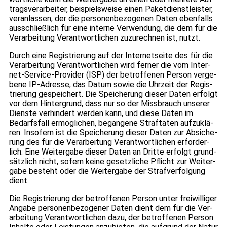
trags­ver­ar­bei­ter, bei­spiels­weise einen Paket­dienst­leis­ter,
ver­an­las­sen, der die per­so­nen­be­zo­ge­nen Daten eben­falls
aus­schließ­lich für eine interne Ver­wen­dung, die dem für die
Ver­ar­bei­tung Ver­ant­wort­li­chen zuzu­rech­nen ist, nutzt.
Durch eine Regis­trie­rung auf der Inter­net­seite des für die
Ver­ar­bei­tung Ver­ant­wort­li­chen wird fer­ner die vom Inter­
net-Ser­vice-Pro­vi­der (ISP) der betrof­fe­nen Per­son ver­ge­
bene IP-Adresse, das Datum sowie die Uhr­zeit der Regis­
trie­rung gespei­chert. Die Spei­che­rung die­ser Daten erfolgt
vor dem Hin­ter­grund, dass nur so der Miss­brauch unse­rer
Dienste ver­hin­dert wer­den kann, und diese Daten im
Bedarfs­fall ermög­li­chen, began­gene Straf­ta­ten auf­zu­klä­
ren. Inso­fern ist die Spei­che­rung die­ser Daten zur Absi­che­
rung des für die Ver­ar­bei­tung Ver­ant­wort­li­chen erfor­der­
lich. Eine Wei­ter­gabe die­ser Daten an Dritte erfolgt grund­
sätz­lich nicht, sofern keine gesetz­li­che Pflicht zur Wei­ter­
gabe besteht oder die Wei­ter­gabe der Straf­ver­fol­gung
dient.
Die Regis­trie­rung der betrof­fe­nen Per­son unter frei­wil­li­ger
Angabe per­so­nen­be­zo­ge­ner Daten dient dem für die Ver­
ar­bei­tung Ver­ant­wort­li­chen dazu, der betrof­fe­nen Per­son