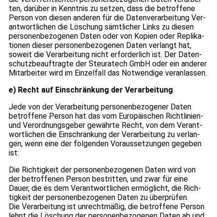
ten, dar­über in Kennt­nis zu set­zen, dass die betrof­fene
Per­son von die­sen ande­ren für die Daten­ver­ar­bei­tung Ver­
ant­wort­li­chen die Löschung sämt­li­cher Links zu die­sen
per­so­nen­be­zo­ge­nen Daten oder von Kopien oder Repli­ka­
tio­nen die­ser per­so­nen­be­zo­ge­nen Daten ver­langt hat,
soweit die Ver­ar­bei­tung nicht erfor­der­lich ist. Der Daten­
schutz­be­auf­tragte der Steu­ra­tech GmbH oder ein ande­rer
Mit­ar­bei­ter wird im Ein­zel­fall das Not­wen­dige ver­an­las­sen.
e) Recht auf Ein­schrän­kung der Ver­ar­bei­tung
Jede von der Ver­ar­bei­tung per­so­nen­be­zo­ge­ner Daten
betrof­fene Per­son hat das vom Euro­päi­schen Richt­li­nien-
und Ver­ord­nungs­ge­ber gewährte Recht, von dem Ver­ant­
wort­li­chen die Ein­schrän­kung der Ver­ar­bei­tung zu ver­lan­
gen, wenn eine der fol­gen­den Vor­aus­set­zun­gen gege­ben
ist:
Die Rich­tig­keit der per­so­nen­be­zo­ge­nen Daten wird von
der betrof­fe­nen Per­son bestrit­ten, und zwar für eine
Dauer, die es dem Ver­ant­wort­li­chen ermög­licht, die Rich­
tig­keit der per­so­nen­be­zo­ge­nen Daten zu über­prü­fen.
Die Ver­ar­bei­tung ist unrecht­mä­ßig, die betrof­fene Per­son
lehnt die Löschung der per­so­nen­be­zo­ge­nen Daten ab und