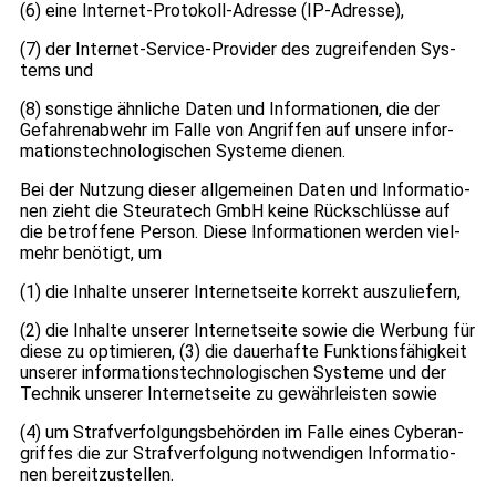
(6) eine Inter­net-Pro­to­koll-Adresse (IP-Adresse),
(7) der Inter­net-Ser­vice-Pro­vi­der des zugrei­fen­den Sys­
tems und
(8) sons­tige ähn­li­che Daten und Infor­ma­tio­nen, die der
Gefah­ren­ab­wehr im Falle von Angrif­fen auf unsere infor­
ma­ti­ons­tech­no­lo­gi­schen Sys­teme die­nen.
Bei der Nut­zung die­ser all­ge­mei­nen Daten und Infor­ma­tio­
nen zieht die Steu­ra­tech GmbH keine Rück­schlüsse auf
die betrof­fene Per­son. Diese Infor­ma­tio­nen wer­den viel­
mehr benö­tigt, um
(1) die Inhalte unse­rer Inter­net­seite kor­rekt aus­zu­lie­fern,
(2) die Inhalte unse­rer Inter­net­seite sowie die Wer­bung für
diese zu opti­mie­ren, (3) die dau­er­hafte Funk­ti­ons­fä­hig­keit
unse­rer infor­ma­ti­ons­tech­no­lo­gi­schen Sys­teme und der
Tech­nik unse­rer Inter­net­seite zu gewähr­leis­ten sowie
(4) um Straf­ver­fol­gungs­be­hör­den im Falle eines Cyber­an­
grif­fes die zur Straf­ver­fol­gung not­wen­di­gen Infor­ma­tio­
nen bereit­zu­stel­len.