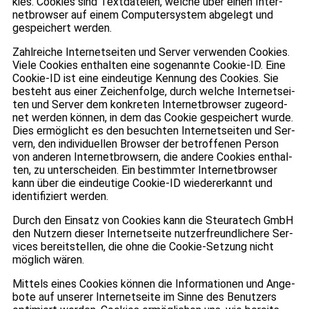
kies. Coo­kies sind Text­da­teien, wel­che über einen Inter­
net­brow­ser auf einem Com­pu­ter­sys­tem abge­legt und
gespei­chert wer­den.
Zahl­rei­che Inter­net­sei­ten und Ser­ver ver­wen­den Coo­kies.
Viele Coo­kies ent­hal­ten eine soge­nannte Coo­kie-ID. Eine
Coo­kie-ID ist eine ein­deu­tige Ken­nung des Coo­kies. Sie
besteht aus einer Zei­chen­folge, durch wel­che Inter­net­sei­
ten und Ser­ver dem kon­kre­ten Inter­net­brow­ser zuge­ord­
net wer­den kön­nen, in dem das Coo­kie gespei­chert wurde.
Dies ermög­licht es den besuch­ten Inter­net­sei­ten und Ser­
vern, den indi­vi­du­el­len Brow­ser der betrof­fe­nen Per­son
von ande­ren Inter­net­brow­sern, die andere Coo­kies ent­hal­
ten, zu unter­schei­den. Ein bestimm­ter Inter­net­brow­ser
kann über die ein­deu­tige Coo­kie-ID wie­der­erkannt und
iden­ti­fi­ziert wer­den.
Durch den Ein­satz von Coo­kies kann die Steu­ra­tech GmbH
den Nut­zern die­ser Inter­net­seite nut­zer­freund­li­chere Ser­
vices bereit­stel­len, die ohne die Coo­kie-Set­zung nicht
mög­lich wären.
Mit­tels eines Coo­kies kön­nen die Infor­ma­tio­nen und Ange­
bote auf unse­rer Inter­net­seite im Sinne des Benut­zers