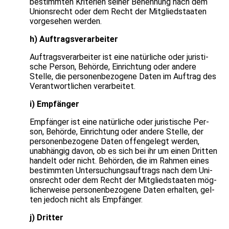
bestimm­ten Kri­te­rien sei­ner Benen­nung nach dem
Uni­ons­recht oder dem Recht der Mit­glied­staa­ten
vor­ge­se­hen wer­den.
h) Auf­trags­ver­ar­bei­ter
Auf­trags­ver­ar­bei­ter ist eine natür­li­che oder juris­ti­
sche Per­son, Behörde, Ein­rich­tung oder andere
Stelle, die per­so­nen­be­zo­gene Daten im Auf­trag des
Ver­ant­wort­li­chen ver­ar­bei­tet.
i) Emp­fän­ger
Emp­fän­ger ist eine natür­li­che oder juris­ti­sche Per­
son, Behörde, Ein­rich­tung oder andere Stelle, der
per­so­nen­be­zo­gene Daten offen­ge­legt wer­den,
unab­hän­gig davon, ob es sich bei ihr um einen Drit­ten
han­delt oder nicht. Behör­den, die im Rah­men eines
bestimm­ten Unter­su­chungs­auf­trags nach dem Uni­
ons­recht oder dem Recht der Mit­glied­staa­ten mög­
li­cher­weise per­so­nen­be­zo­gene Daten erhal­ten, gel­
ten jedoch nicht als Emp­fän­ger.
j) Drit­ter