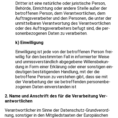
Drit­ter ist eine natür­li­che oder juris­ti­sche Per­son,
Behörde, Ein­rich­tung oder andere Stelle außer der
betrof­fe­nen Per­son, dem Ver­ant­wort­li­chen, dem
Auf­trags­ver­ar­bei­ter und den Per­so­nen, die unter der
unmit­tel­ba­ren Ver­ant­wor­tung des Ver­ant­wort­li­chen
oder des Auf­trags­ver­ar­bei­ters befugt sind, die per­
so­nen­be­zo­ge­nen Daten zu ver­ar­bei­ten.
k) Ein­wil­li­gung
Ein­wil­li­gung ist jede von der betrof­fe­nen Per­son frei­
wil­lig für den bestimm­ten Fall in infor­mier­ter Weise
und unmiss­ver­ständ­lich abge­ge­bene Wil­lens­be­kun­
dung in Form einer Erklä­rung oder einer sons­ti­gen ein­
deu­ti­gen bestä­ti­gen­den Hand­lung, mit der die
betrof­fene Per­son zu ver­ste­hen gibt, dass sie mit
der Ver­ar­bei­tung der sie betref­fen­den per­so­nen­be­
zo­ge­nen Daten ein­ver­stan­den ist
2. Name und Anschrift des für die Ver­ar­bei­tung Ver­
ant­wort­li­chen
Ver­ant­wort­li­cher im Sinne der Daten­schutz-Grund­ver­ord­
nung, sons­ti­ger in den Mit­glied­staa­ten der Euro­päi­schen