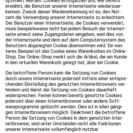
opti­miert wer­den. Coo­kies ermög­li­chen uns, wie bereits
erwähnt, die Benut­zer unse­rer Inter­net­seite wie­der­zu­er­
ken­nen. Zweck die­ser Wie­der­erken­nung ist es, den Nut­
zern die Ver­wen­dung unse­rer Inter­net­seite zu erleich­tern.
Der Benut­zer einer Inter­net­seite, die Coo­kies ver­wen­det,
muss bei­spiels­weise nicht bei jedem Besuch der Inter­net­
seite erneut seine Zugangs­da­ten ein­ge­ben, weil dies von
der Inter­net­seite und dem auf dem Com­pu­ter­sys­tem des
Benut­zers abge­leg­ten Coo­kie über­nom­men wird. Ein wei­
te­res Bei­spiel ist das Coo­kie eines Waren­kor­bes im Online-
Shop. Der Online-Shop merkt sich die Arti­kel, die ein Kunde
in den vir­tu­el­len Waren­korb gelegt hat, über ein Coo­kie.
Die betrof­fene Per­son kann die Set­zung von Coo­kies
durch unsere Inter­net­seite jeder­zeit mit­tels einer ent­spre­
chen­den Ein­stel­lung des genutz­ten Inter­net­brow­sers ver­
hin­dern und damit der Set­zung von Coo­kies dau­er­haft
wider­spre­chen. Fer­ner kön­nen bereits gesetzte Coo­kies
jeder­zeit über einen Inter­net­brow­ser oder andere Soft­
ware­pro­gramme gelöscht wer­den. Dies ist in allen gän­gi­
gen Inter­net­brow­sern mög­lich. Deak­ti­viert die betrof­fene
Per­son die Set­zung von Coo­kies in dem genutz­ten Inter­
net­brow­ser, sind unter Umstän­den nicht alle Funk­tio­nen
unse­rer Inter­net­seite voll­um­fäng­lich nutz­bar.