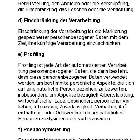
Bereit­stel­lung, den Abgleich oder die Ver­knüp­fung,
die Ein­schrän­kung, das Löschen oder die Ver­nich­tung.
d) Ein­schrän­kung der Ver­ar­bei­tung
Ein­schrän­kung der Ver­ar­bei­tung ist die Mar­kie­rung
gespei­cher­ter per­so­nen­be­zo­ge­ner Daten mit dem
Ziel, ihre künf­tige Ver­ar­bei­tung ein­zu­schrän­ken.
e) Pro­fil­ing
Pro­fil­ing ist jede Art der auto­ma­ti­sier­ten Ver­ar­bei­
tung per­so­nen­be­zo­ge­ner Daten, die darin besteht,
dass diese per­so­nen­be­zo­ge­nen Daten ver­wen­det
wer­den, um bestimmte per­sön­li­che Aspekte, die sich
auf eine natür­li­che Per­son bezie­hen, zu bewer­ten,
ins­be­son­dere, um Aspekte bezüg­lich Arbeits­leis­tung,
wirt­schaft­li­cher Lage, Gesund­heit, per­sön­li­cher Vor­
lie­ben, Inter­es­sen, Zuver­läs­sig­keit, Ver­hal­ten, Auf­
ent­halts­ort oder Orts­wech­sel die­ser natür­li­chen
Per­son zu ana­ly­sie­ren oder vor­her­zu­sa­gen.
f) Pseud­ony­mi­sie­rung