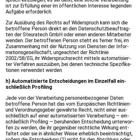
ist zur Erfül­lung einer im öffent­li­chen Inter­esse lie­gen­den
Auf­gabe erfor­der­lich.
Zur Aus­übung des Rechts auf Wider­spruch kann sich die
betrof­fene Per­son direkt an den Daten­schutz­be­auf­trag­
ten der Steu­ra­tech GmbH oder einen ande­ren Mit­ar­bei­ter
wen­den. Der betrof­fe­nen Per­son steht es fer­ner frei, im
Zusam­men­hang mit der Nut­zung von Diens­ten der Infor­
ma­ti­ons­ge­sell­schaft, unge­ach­tet der Richt­li­nie
2002/58/EG, ihr Wider­spruchs­recht mit­tels auto­ma­ti­sier­
ter Ver­fah­ren aus­zu­üben, bei denen tech­ni­sche Spe­zi­fi­ka­
tio­nen ver­wen­det wer­den.
h) Auto­ma­ti­sierte Ent­schei­dun­gen im Ein­zel­fall ein­
schließ­lich Pro­fil­ing
Jede von der Ver­ar­bei­tung per­so­nen­be­zo­ge­ner Daten
betrof­fene Per­son hat das vom Euro­päi­schen Richt­li­nien-
und Ver­ord­nungs­ge­ber gewährte Recht, nicht einer aus­
schließ­lich auf einer auto­ma­ti­sier­ten Ver­ar­bei­tung — ein­
schließ­lich Pro­fil­ing — beru­hen­den Ent­schei­dung unter­wor­
fen zu wer­den, die ihr gegen­über recht­li­che Wir­kung ent­
fal­tet oder sie in ähn­li­cher Weise erheb­lich beein­träch­tigt,
sofern die Ent­schei­dung (1) nicht für den Abschluss oder