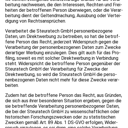
bei­tung nach­wei­sen, die den Inter­es­sen, Rech­ten und Frei­
hei­ten der betrof­fe­nen Per­son über­wie­gen, oder die Ver­ar­
bei­tung dient der Gel­tend­ma­chung, Aus­übung oder Ver­tei­
di­gung von Rechts­an­sprü­chen.
Ver­ar­bei­tet die Steu­ra­tech GmbH per­so­nen­be­zo­gene
Daten, um Direkt­wer­bung zu betrei­ben, so hat die betrof­
fene Per­son das Recht, jeder­zeit Wider­spruch gegen die
Ver­ar­bei­tung der per­so­nen­be­zo­ge­nen Daten zum Zwe­cke
der­ar­ti­ger Wer­bung ein­zu­le­gen. Dies gilt auch für das Pro­
fil­ing, soweit es mit sol­cher Direkt­wer­bung in Ver­bin­dung
steht. Wider­spricht die betrof­fene Per­son gegen­über der
Steu­ra­tech GmbH der Ver­ar­bei­tung für Zwe­cke der
Direkt­wer­bung, so wird die Steu­ra­tech GmbH die per­so­
nen­be­zo­ge­nen Daten nicht mehr für diese Zwe­cke ver­ar­
bei­ten.
Zudem hat die betrof­fene Per­son das Recht, aus Grün­den,
die sich aus ihrer beson­de­ren Situa­tion erge­ben, gegen die
sie betref­fende Ver­ar­bei­tung per­so­nen­be­zo­ge­ner Daten,
die bei der Steu­ra­tech GmbH zu wis­sen­schaft­li­chen oder
his­to­ri­schen For­schungs­zwe­cken oder zu sta­tis­ti­schen
Zwe­cken gemäß Art. 89 Abs. 1 DS-GVO erfol­gen, Wider­
spruch ein­zu­le­gen, es sei denn, eine sol­che Ver­ar­bei­tung