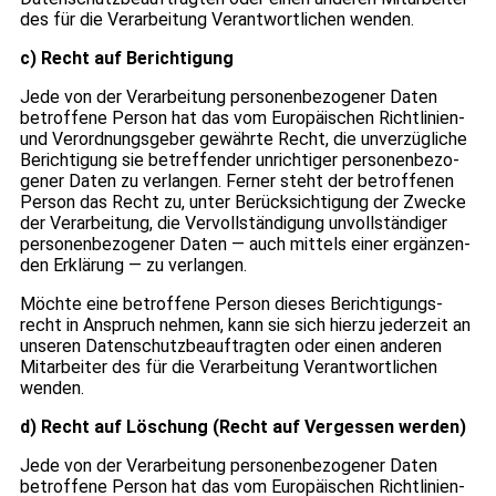
des für die Ver­ar­bei­tung Ver­ant­wort­li­chen wen­den.
c) Recht auf Berich­ti­gung
Jede von der Ver­ar­bei­tung per­so­nen­be­zo­ge­ner Daten
betrof­fene Per­son hat das vom Euro­päi­schen Richt­li­nien-
und Ver­ord­nungs­ge­ber gewährte Recht, die unver­züg­li­che
Berich­ti­gung sie betref­fen­der unrich­ti­ger per­so­nen­be­zo­
ge­ner Daten zu ver­lan­gen. Fer­ner steht der betrof­fe­nen
Per­son das Recht zu, unter Berück­sich­ti­gung der Zwe­cke
der Ver­ar­bei­tung, die Ver­voll­stän­di­gung unvoll­stän­di­ger
per­so­nen­be­zo­ge­ner Daten — auch mit­tels einer ergän­zen­
den Erklä­rung — zu ver­lan­gen.
Möchte eine betrof­fene Per­son die­ses Berich­ti­gungs­
recht in Anspruch neh­men, kann sie sich hierzu jeder­zeit an
unse­ren Daten­schutz­be­auf­trag­ten oder einen ande­ren
Mit­ar­bei­ter des für die Ver­ar­bei­tung Ver­ant­wort­li­chen
wen­den.
d) Recht auf Löschung (Recht auf Ver­ges­sen wer­den)
Jede von der Ver­ar­bei­tung per­so­nen­be­zo­ge­ner Daten
betrof­fene Per­son hat das vom Euro­päi­schen Richt­li­nien-