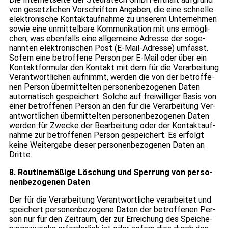
von gesetz­li­chen Vor­schrif­ten Anga­ben, die eine schnelle
elek­tro­ni­sche Kon­takt­auf­nahme zu unse­rem Unter­neh­men
sowie eine unmit­tel­bare Kom­mu­ni­ka­tion mit uns ermög­li­
chen, was eben­falls eine all­ge­meine Adresse der soge­
nann­ten elek­tro­ni­schen Post (E-Mail-Adresse) umfasst.
Sofern eine betrof­fene Per­son per E-Mail oder über ein
Kon­takt­for­mu­lar den Kon­takt mit dem für die Ver­ar­bei­tung
Ver­ant­wort­li­chen auf­nimmt, wer­den die von der betrof­fe­
nen Per­son über­mit­tel­ten per­so­nen­be­zo­ge­nen Daten
auto­ma­tisch gespei­chert. Sol­che auf frei­wil­li­ger Basis von
einer betrof­fe­nen Per­son an den für die Ver­ar­bei­tung Ver­
ant­wort­li­chen über­mit­tel­ten per­so­nen­be­zo­ge­nen Daten
wer­den für Zwe­cke der Bear­bei­tung oder der Kon­takt­auf­
nahme zur betrof­fe­nen Per­son gespei­chert. Es erfolgt
keine Wei­ter­gabe die­ser per­so­nen­be­zo­ge­nen Daten an
Dritte.
8. Rou­ti­ne­mä­ßige Löschung und Sper­rung von per­so­
nen­be­zo­ge­nen Daten
Der für die Ver­ar­bei­tung Ver­ant­wort­li­che ver­ar­bei­tet und
spei­chert per­so­nen­be­zo­gene Daten der betrof­fe­nen Per­
son nur für den Zeit­raum, der zur Errei­chung des Spei­che­