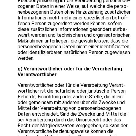
Pseud­ony­mi­sie­rung ist die Ver­ar­bei­tung per­so­nen­be­
zo­ge­ner Daten in einer Weise, auf wel­che die per­so­
nen­be­zo­ge­nen Daten ohne Hin­zu­zie­hung zusätz­li­cher
Infor­ma­tio­nen nicht mehr einer spe­zi­fi­schen betrof­
fe­nen Per­son zuge­ord­net wer­den kön­nen, sofern
diese zusätz­li­chen Infor­ma­tio­nen geson­dert auf­be­
wahrt wer­den und tech­ni­schen und orga­ni­sa­to­ri­schen
Maß­nah­men unter­lie­gen, die gewähr­leis­ten, dass die
per­so­nen­be­zo­ge­nen Daten nicht einer iden­ti­fi­zier­ten
oder iden­ti­fi­zier­ba­ren natür­li­chen Per­son zuge­wie­sen
wer­den.
g) Ver­ant­wort­li­cher oder für die Ver­ar­bei­tung
Ver­ant­wort­li­cher
Ver­ant­wort­li­cher oder für die Ver­ar­bei­tung Ver­ant­
wort­li­cher ist die natür­li­che oder juris­ti­sche Per­son,
Behörde, Ein­rich­tung oder andere Stelle, die allein
oder gemein­sam mit ande­ren über die Zwe­cke und
Mit­tel der Ver­ar­bei­tung von per­so­nen­be­zo­ge­nen
Daten ent­schei­det. Sind die Zwe­cke und Mit­tel die­
ser Ver­ar­bei­tung durch das Uni­ons­recht oder das
Recht der Mit­glied­staa­ten vor­ge­ge­ben, so kann der
Ver­ant­wort­li­che bezie­hungs­weise kön­nen die