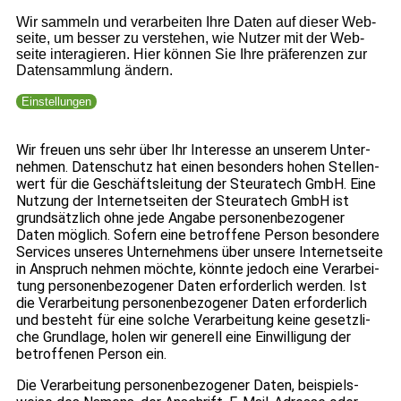
Wir sam­meln und ver­ar­bei­ten Ihre Daten auf die­ser Web­
seite, um bes­ser zu ver­ste­hen, wie Nut­zer mit der Web­
seite inter­agie­ren. Hier kön­nen Sie Ihre prä­fe­ren­zen zur
Daten­samm­lung ändern.
Einstellungen
Wir freuen uns sehr über Ihr Inter­esse an unse­rem Unter­
neh­men. Daten­schutz hat einen beson­ders hohen Stel­len­
wert für die Geschäfts­lei­tung der Steu­ra­tech GmbH. Eine
Nut­zung der Inter­net­sei­ten der Steu­ra­tech GmbH ist
grund­sätz­lich ohne jede Angabe per­so­nen­be­zo­ge­ner
Daten mög­lich. Sofern eine betrof­fene Per­son beson­dere
Ser­vices unse­res Unter­neh­mens über unsere Inter­net­seite
in Anspruch neh­men möchte, könnte jedoch eine Ver­ar­bei­
tung per­so­nen­be­zo­ge­ner Daten erfor­der­lich wer­den. Ist
die Ver­ar­bei­tung per­so­nen­be­zo­ge­ner Daten erfor­der­lich
und besteht für eine sol­che Ver­ar­bei­tung keine gesetz­li­
che Grund­lage, holen wir gene­rell eine Ein­wil­li­gung der
betrof­fe­nen Per­son ein.
Die Ver­ar­bei­tung per­so­nen­be­zo­ge­ner Daten, bei­spiels­