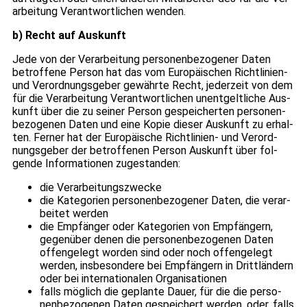
ar­bei­tung Ver­ant­wort­li­chen wen­den.
b) Recht auf Aus­kunft
Jede von der Ver­ar­bei­tung per­so­nen­be­zo­ge­ner Daten
betrof­fene Per­son hat das vom Euro­päi­schen Richt­li­nien-
und Ver­ord­nungs­ge­ber gewährte Recht, jeder­zeit von dem
für die Ver­ar­bei­tung Ver­ant­wort­li­chen unent­gelt­li­che Aus­
kunft über die zu sei­ner Per­son gespei­cher­ten per­so­nen­
be­zo­ge­nen Daten und eine Kopie die­ser Aus­kunft zu erhal­
ten. Fer­ner hat der Euro­päi­sche Richt­li­nien- und Ver­ord­
nungs­ge­ber der betrof­fe­nen Per­son Aus­kunft über fol­
gende Infor­ma­tio­nen zuge­stan­den:
die Ver­ar­bei­tungs­zwe­cke
die Kate­go­rien per­so­nen­be­zo­ge­ner Daten, die ver­ar­
bei­tet wer­den
die Emp­fän­ger oder Kate­go­rien von Emp­fän­gern,
gegen­über denen die per­so­nen­be­zo­ge­nen Daten
offen­ge­legt wor­den sind oder noch offen­ge­legt
wer­den, ins­be­son­dere bei Emp­fän­gern in Dritt­län­dern
oder bei inter­na­tio­na­len Orga­ni­sa­tio­nen
falls mög­lich die geplante Dauer, für die die per­so­
nen­be­zo­ge­nen Daten gespei­chert wer­den, oder, falls