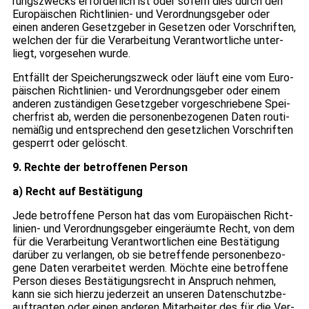
rungs­zwecks erfor­der­lich ist oder sofern dies durch den
Euro­päi­schen Richt­li­nien- und Ver­ord­nungs­ge­ber oder
einen ande­ren Gesetz­ge­ber in Geset­zen oder Vor­schrif­ten,
wel­chen der für die Ver­ar­bei­tung Ver­ant­wort­li­che unter­
liegt, vor­ge­se­hen wurde.
Ent­fällt der Spei­che­rungs­zweck oder läuft eine vom Euro­
päi­schen Richt­li­nien- und Ver­ord­nungs­ge­ber oder einem
ande­ren zustän­di­gen Gesetz­ge­ber vor­ge­schrie­bene Spei­
cher­frist ab, wer­den die per­so­nen­be­zo­ge­nen Daten rou­ti­
ne­mä­ßig und ent­spre­chend den gesetz­li­chen Vor­schrif­ten
gesperrt oder gelöscht.
9. Rechte der betrof­fe­nen Per­son
a) Recht auf Bestä­ti­gung
Jede betrof­fene Per­son hat das vom Euro­päi­schen Richt­
li­nien- und Ver­ord­nungs­ge­ber ein­ge­räumte Recht, von dem
für die Ver­ar­bei­tung Ver­ant­wort­li­chen eine Bestä­ti­gung
dar­über zu ver­lan­gen, ob sie betref­fende per­so­nen­be­zo­
gene Daten ver­ar­bei­tet wer­den. Möchte eine betrof­fene
Per­son die­ses Bestä­ti­gungs­recht in Anspruch neh­men,
kann sie sich hierzu jeder­zeit an unse­ren Daten­schutz­be­
auf­trag­ten oder einen ande­ren Mit­ar­bei­ter des für die Ver­