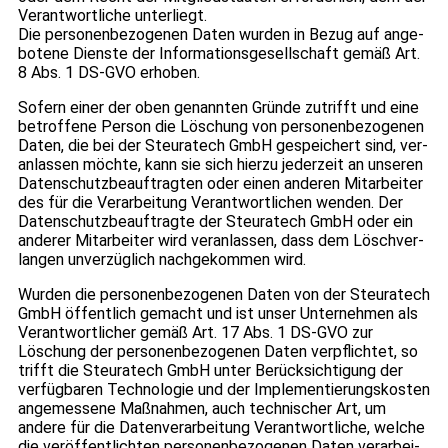
Ver­ant­wort­li­che unter­liegt.
Die per­so­nen­be­zo­ge­nen Daten wur­den in Bezug auf ange­
bo­tene Dienste der Infor­ma­ti­ons­ge­sell­schaft gemäß Art.
8 Abs. 1 DS-GVO erho­ben.
Sofern einer der oben genann­ten Gründe zutrifft und eine
betrof­fene Per­son die Löschung von per­so­nen­be­zo­ge­nen
Daten, die bei der Steu­ra­tech GmbH gespei­chert sind, ver­
an­las­sen möchte, kann sie sich hierzu jeder­zeit an unse­ren
Daten­schutz­be­auf­trag­ten oder einen ande­ren Mit­ar­bei­ter
des für die Ver­ar­bei­tung Ver­ant­wort­li­chen wen­den. Der
Daten­schutz­be­auf­tragte der Steu­ra­tech GmbH oder ein
ande­rer Mit­ar­bei­ter wird ver­an­las­sen, dass dem Lösch­ver­
lan­gen unver­züg­lich nach­ge­kom­men wird.
Wur­den die per­so­nen­be­zo­ge­nen Daten von der Steu­ra­tech
GmbH öffent­lich gemacht und ist unser Unter­neh­men als
Ver­ant­wort­li­cher gemäß Art. 17 Abs. 1 DS-GVO zur
Löschung der per­so­nen­be­zo­ge­nen Daten ver­pflich­tet, so
trifft die Steu­ra­tech GmbH unter Berück­sich­ti­gung der
ver­füg­ba­ren Tech­no­lo­gie und der Imple­men­tie­rungs­kos­ten
ange­mes­sene Maß­nah­men, auch tech­ni­scher Art, um
andere für die Daten­ver­ar­bei­tung Ver­ant­wort­li­che, wel­che
die ver­öf­fent­lich­ten per­so­nen­be­zo­ge­nen Daten ver­ar­bei­