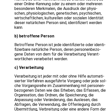
einer Online-Ken­nung oder zu einem oder meh­re­ren
beson­de­ren Merk­ma­len, die Aus­druck der phy­si­
schen, phy­sio­lo­gi­schen, gene­ti­schen, psy­chi­schen,
wirt­schaft­li­chen, kul­tu­rel­len oder sozia­len Iden­ti­tät
die­ser natür­li­chen Per­son sind, iden­ti­fi­ziert wer­den
kann.
b) betrof­fene Per­son
Betrof­fene Per­son ist jede iden­ti­fi­zierte oder iden­ti­
fi­zier­bare natür­li­che Per­son, deren per­so­nen­be­zo­
gene Daten von dem für die Ver­ar­bei­tung Ver­ant­
wort­li­chen ver­ar­bei­tet wer­den.
c) Ver­ar­bei­tung
Ver­ar­bei­tung ist jeder mit oder ohne Hilfe auto­ma­ti­
sier­ter Ver­fah­ren aus­ge­führte Vor­gang oder jede sol­
che Vor­gangs­reihe im Zusam­men­hang mit per­so­nen­
be­zo­ge­nen Daten wie das Erhe­ben, das Erfas­sen, die
Orga­ni­sa­tion, das Ord­nen, die Spei­che­rung, die
Anpas­sung oder Ver­än­de­rung, das Aus­le­sen, das
Abfra­gen, die Ver­wen­dung, die Offen­le­gung durch
Über­mitt­lung, Ver­brei­tung oder eine andere Form der