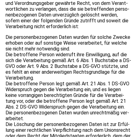
und Ver­ord­nungs­ge­ber gewährte Recht, von dem Ver­ant­
wort­li­chen zu ver­lan­gen, dass die sie betref­fen­den per­so­
nen­be­zo­ge­nen Daten unver­züg­lich gelöscht wer­den,
sofern einer der fol­gen­den Gründe zutrifft und soweit die
Ver­ar­bei­tung nicht erfor­der­lich ist:
Die per­so­nen­be­zo­ge­nen Daten wur­den für sol­che Zwe­cke
erho­ben oder auf sons­tige Weise ver­ar­bei­tet, für wel­che
sie nicht mehr not­wen­dig sind.
Die betrof­fene Per­son wider­ruft ihre Ein­wil­li­gung, auf die
sich die Ver­ar­bei­tung gemäß Art. 6 Abs. 1 Buch­stabe a DS-
GVO oder Art. 9 Abs. 2 Buch­stabe a DS-GVO stützte, und
es fehlt an einer ander­wei­ti­gen Rechts­grund­lage für die
Ver­ar­bei­tung.
Die betrof­fene Per­son legt gemäß Art. 21 Abs. 1 DS-GVO
Wider­spruch gegen die Ver­ar­bei­tung ein, und es lie­gen
keine vor­ran­gi­gen berech­tig­ten Gründe für die Ver­ar­bei­
tung vor, oder die betrof­fene Per­son legt gemäß Art. 21
Abs. 2 DS-GVO Wider­spruch gegen die Ver­ar­bei­tung ein.
Die per­so­nen­be­zo­ge­nen Daten wur­den unrecht­mä­ßig ver­
ar­bei­tet.
Die Löschung der per­so­nen­be­zo­ge­nen Daten ist zur Erfül­
lung einer recht­li­chen Ver­pflich­tung nach dem Uni­ons­recht
oder dem Recht der Mit­glied­staa­ten erfor­der­lich, dem der