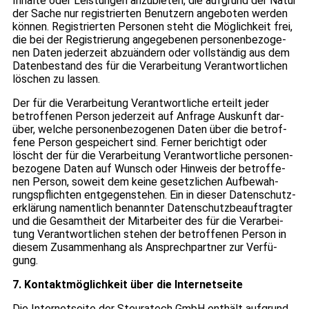
Inhalte oder Leis­tun­gen anzu­bie­ten, die auf­grund der Natur
der Sache nur regis­trier­ten Benut­zern ange­bo­ten wer­den
kön­nen. Regis­trier­ten Per­so­nen steht die Mög­lich­keit frei,
die bei der Regis­trie­rung ange­ge­be­nen per­so­nen­be­zo­ge­
nen Daten jeder­zeit abzu­än­dern oder voll­stän­dig aus dem
Daten­be­stand des für die Ver­ar­bei­tung Ver­ant­wort­li­chen
löschen zu las­sen.
Der für die Ver­ar­bei­tung Ver­ant­wort­li­che erteilt jeder
betrof­fe­nen Per­son jeder­zeit auf Anfrage Aus­kunft dar­
über, wel­che per­so­nen­be­zo­ge­nen Daten über die betrof­
fene Per­son gespei­chert sind. Fer­ner berich­tigt oder
löscht der für die Ver­ar­bei­tung Ver­ant­wort­li­che per­so­nen­
be­zo­gene Daten auf Wunsch oder Hin­weis der betrof­fe­
nen Per­son, soweit dem keine gesetz­li­chen Auf­be­wah­
rungs­pflich­ten ent­ge­gen­ste­hen. Ein in die­ser Daten­schutz­
er­klä­rung nament­lich benann­ter Daten­schutz­be­auf­trag­ter
und die Gesamt­heit der Mit­ar­bei­ter des für die Ver­ar­bei­
tung Ver­ant­wort­li­chen ste­hen der betrof­fe­nen Per­son in
die­sem Zusam­men­hang als Ansprech­part­ner zur Ver­fü­
gung.
7. Kon­takt­mög­lich­keit über die Inter­net­seite
Die Inter­net­seite der Steu­ra­tech GmbH ent­hält auf­grund