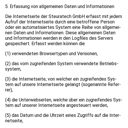
5. Erfas­sung von all­ge­mei­nen Daten und Infor­ma­tio­nen
Die Inter­net­seite der Steu­ra­tech GmbH erfasst mit jedem
Auf­ruf der Inter­net­seite durch eine betrof­fene Per­son
oder ein auto­ma­ti­sier­tes Sys­tem eine Reihe von all­ge­mei­
nen Daten und Infor­ma­tio­nen. Diese all­ge­mei­nen Daten
und Infor­ma­tio­nen wer­den in den Log­files des Ser­vers
gespei­chert. Erfasst wer­den kön­nen die
(1) ver­wen­de­ten Brow­ser­ty­pen und Ver­sio­nen,
(2) das vom zugrei­fen­den Sys­tem ver­wen­dete Betriebs­
sys­tem,
(3) die Inter­net­seite, von wel­cher ein zugrei­fen­des Sys­
tem auf unsere Inter­net­seite gelangt (soge­nannte Refer­
rer),
(4) die Unter­web­sei­ten, wel­che über ein zugrei­fen­des Sys­
tem auf unse­rer Inter­net­seite ange­steu­ert wer­den,
(5) das Datum und die Uhr­zeit eines Zugriffs auf die Inter­
net­seite,