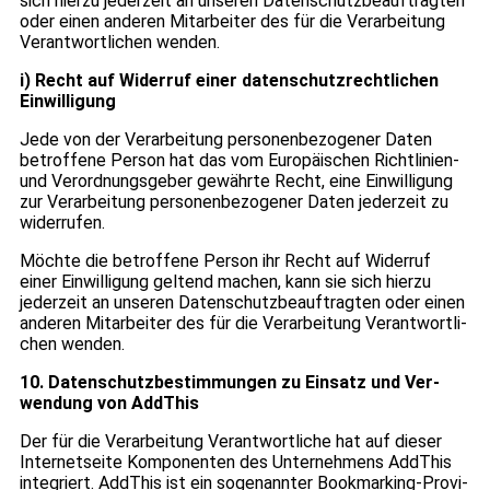
sich hierzu jeder­zeit an unse­ren Daten­schutz­be­auf­trag­ten
oder einen ande­ren Mit­ar­bei­ter des für die Ver­ar­bei­tung
Ver­ant­wort­li­chen wen­den.
i) Recht auf Wider­ruf einer daten­schutz­recht­li­chen
Ein­wil­li­gung
Jede von der Ver­ar­bei­tung per­so­nen­be­zo­ge­ner Daten
betrof­fene Per­son hat das vom Euro­päi­schen Richt­li­nien-
und Ver­ord­nungs­ge­ber gewährte Recht, eine Ein­wil­li­gung
zur Ver­ar­bei­tung per­so­nen­be­zo­ge­ner Daten jeder­zeit zu
wider­ru­fen.
Möchte die betrof­fene Per­son ihr Recht auf Wider­ruf
einer Ein­wil­li­gung gel­tend machen, kann sie sich hierzu
jeder­zeit an unse­ren Daten­schutz­be­auf­trag­ten oder einen
ande­ren Mit­ar­bei­ter des für die Ver­ar­bei­tung Ver­ant­wort­li­
chen wen­den.
10. Daten­schutz­be­stim­mun­gen zu Ein­satz und Ver­
wen­dung von AddThis
Der für die Ver­ar­bei­tung Ver­ant­wort­li­che hat auf die­ser
Inter­net­seite Kom­po­nen­ten des Unter­neh­mens AddThis
inte­griert. AddThis ist ein soge­nann­ter Book­mar­king-Pro­vi­