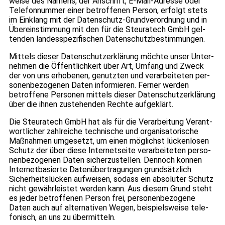
weise des Namens, der Anschrift, E-Mail-Adresse oder
Tele­fon­num­mer einer betrof­fe­nen Per­son, erfolgt stets
im Ein­klang mit der Daten­schutz-Grund­ver­ord­nung und in
Über­ein­stim­mung mit den für die Steu­ra­tech GmbH gel­
ten­den lan­des­spe­zi­fi­schen Daten­schutz­be­stim­mun­gen.
Mit­tels die­ser Daten­schutz­er­klä­rung möchte unser Unter­
neh­men die Öffent­lich­keit über Art, Umfang und Zweck
der von uns erho­be­nen, genutz­ten und ver­ar­bei­te­ten per­
so­nen­be­zo­ge­nen Daten infor­mie­ren. Fer­ner wer­den
betrof­fene Per­so­nen mit­tels die­ser Daten­schutz­er­klä­rung
über die ihnen zuste­hen­den Rechte auf­ge­klärt.
Die Steu­ra­tech GmbH hat als für die Ver­ar­bei­tung Ver­ant­
wort­li­cher zahl­rei­che tech­ni­sche und orga­ni­sa­to­ri­sche
Maß­nah­men umge­setzt, um einen mög­lichst lücken­lo­sen
Schutz der über diese Inter­net­seite ver­ar­bei­te­ten per­so­
nen­be­zo­ge­nen Daten sicher­zu­stel­len. Den­noch kön­nen
Inter­net­ba­sierte Daten­über­tra­gun­gen grund­sätz­lich
Sicher­heits­lü­cken auf­wei­sen, sodass ein abso­lu­ter Schutz
nicht gewähr­leis­tet wer­den kann. Aus die­sem Grund steht
es jeder betrof­fe­nen Per­son frei, per­so­nen­be­zo­gene
Daten auch auf alter­na­ti­ven Wegen, bei­spiels­weise tele­
fo­nisch, an uns zu über­mit­teln.