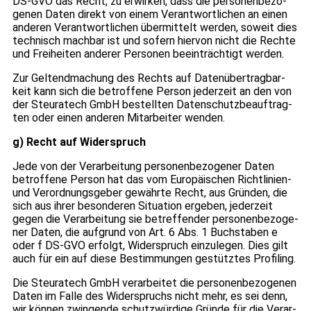
DS-GVO das Recht, zu erwir­ken, dass die per­so­nen­be­zo­
ge­nen Daten direkt von einem Ver­ant­wort­li­chen an einen
ande­ren Ver­ant­wort­li­chen über­mit­telt wer­den, soweit dies
tech­nisch mach­bar ist und sofern hier­von nicht die Rechte
und Frei­hei­ten ande­rer Per­so­nen beein­träch­tigt wer­den.
Zur Gel­tend­ma­chung des Rechts auf Daten­über­trag­bar­
keit kann sich die betrof­fene Per­son jeder­zeit an den von
der Steu­ra­tech GmbH bestell­ten Daten­schutz­be­auf­trag­
ten oder einen ande­ren Mit­ar­bei­ter wen­den.
g) Recht auf Wider­spruch
Jede von der Ver­ar­bei­tung per­so­nen­be­zo­ge­ner Daten
betrof­fene Per­son hat das vom Euro­päi­schen Richt­li­nien-
und Ver­ord­nungs­ge­ber gewährte Recht, aus Grün­den, die
sich aus ihrer beson­de­ren Situa­tion erge­ben, jeder­zeit
gegen die Ver­ar­bei­tung sie betref­fen­der per­so­nen­be­zo­ge­
ner Daten, die auf­grund von Art. 6 Abs. 1 Buch­sta­ben e
oder f DS-GVO erfolgt, Wider­spruch ein­zu­le­gen. Dies gilt
auch für ein auf diese Bestim­mun­gen gestütz­tes Pro­fil­ing.
Die Steu­ra­tech GmbH ver­ar­bei­tet die per­so­nen­be­zo­ge­nen
Daten im Falle des Wider­spruchs nicht mehr, es sei denn,
wir kön­nen zwin­gende schutz­wür­dige Gründe für die Ver­ar­