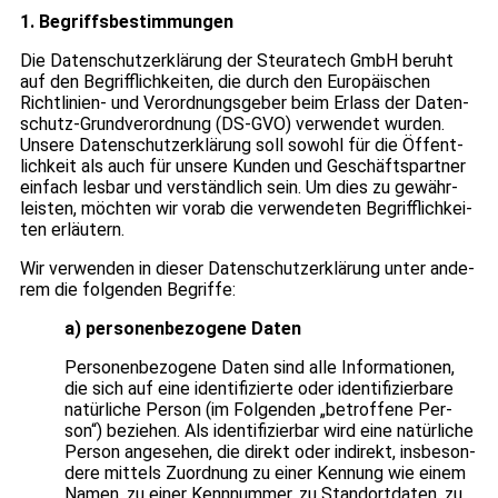
1. Begriffs­be­stim­mun­gen
Die Daten­schutz­er­klä­rung der Steu­ra­tech GmbH beruht
auf den Begriff­lich­kei­ten, die durch den Euro­päi­schen
Richt­li­nien- und Ver­ord­nungs­ge­ber beim Erlass der Daten­
schutz-Grund­ver­ord­nung (DS-GVO) ver­wen­det wur­den.
Unsere Daten­schutz­er­klä­rung soll sowohl für die Öffent­
lich­keit als auch für unsere Kun­den und Geschäfts­part­ner
ein­fach les­bar und ver­ständ­lich sein. Um dies zu gewähr­
leis­ten, möch­ten wir vorab die ver­wen­de­ten Begriff­lich­kei­
ten erläu­tern.
Wir ver­wen­den in die­ser Daten­schutz­er­klä­rung unter ande­
rem die fol­gen­den Begriffe:
a) per­so­nen­be­zo­gene Daten
Per­so­nen­be­zo­gene Daten sind alle Infor­ma­tio­nen,
die sich auf eine iden­ti­fi­zierte oder iden­ti­fi­zier­bare
natür­li­che Per­son (im Fol­gen­den „betrof­fene Per­
son“) bezie­hen. Als iden­ti­fi­zier­bar wird eine natür­li­che
Per­son ange­se­hen, die direkt oder indi­rekt, ins­be­son­
dere mit­tels Zuord­nung zu einer Ken­nung wie einem
Namen, zu einer Kenn­num­mer, zu Stand­ort­da­ten, zu