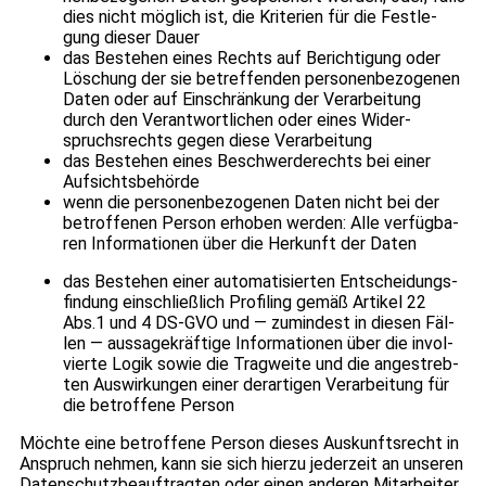
dies nicht mög­lich ist, die Kri­te­rien für die Fest­le­
gung die­ser Dauer
das Bestehen eines Rechts auf Berich­ti­gung oder
Löschung der sie betref­fen­den per­so­nen­be­zo­ge­nen
Daten oder auf Ein­schrän­kung der Ver­ar­bei­tung
durch den Ver­ant­wort­li­chen oder eines Wider­
spruchs­rechts gegen diese Ver­ar­bei­tung
das Bestehen eines Beschwer­de­rechts bei einer
Auf­sichts­be­hörde
wenn die per­so­nen­be­zo­ge­nen Daten nicht bei der
betrof­fe­nen Per­son erho­ben wer­den: Alle ver­füg­ba­
ren Infor­ma­tio­nen über die Her­kunft der Daten
das Bestehen einer auto­ma­ti­sier­ten Ent­schei­dungs­
fin­dung ein­schließ­lich Pro­fil­ing gemäß Arti­kel 22
Abs.1 und 4 DS-GVO und — zumin­dest in die­sen Fäl­
len — aus­sa­ge­kräf­tige Infor­ma­tio­nen über die invol­
vierte Logik sowie die Trag­weite und die ange­streb­
ten Aus­wir­kun­gen einer der­ar­ti­gen Ver­ar­bei­tung für
die betrof­fene Per­son
Möchte eine betrof­fene Per­son die­ses Aus­kunfts­recht in
Anspruch neh­men, kann sie sich hierzu jeder­zeit an unse­ren
Daten­schutz­be­auf­trag­ten oder einen ande­ren Mit­ar­bei­ter